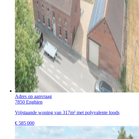
Adres op aanvraag
7850 Enghien
Vrijstaande woning van 317m² met polyvalente loods
€
585 000