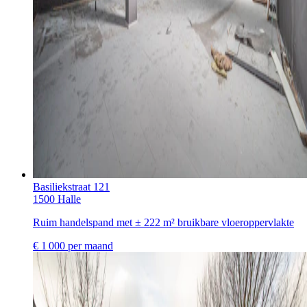
Basiliekstraat 121
1500 Halle
Ruim handelspand met ± 222 m² bruikbare vloeroppervlakte
€
1 000 per maand