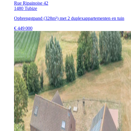
Rue Ripainoise 42
1480 Tubize
Opbrengstpand (328m²) met 2 duplexappartementen en tuin
€
449 000