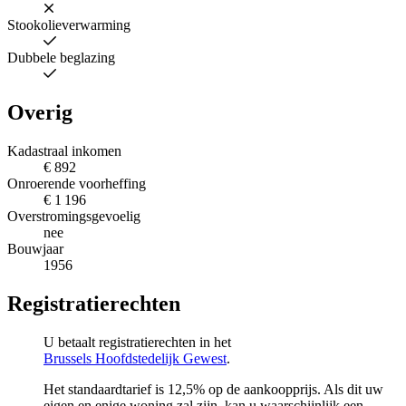
Stookolieverwarming
Dubbele beglazing
Overig
Kadastraal inkomen
€ 892
Onroerende voorheffing
€ 1 196
Overstromingsgevoelig
nee
Bouwjaar
1956
Registratierechten
U betaalt registratierechten in het
Brussels Hoofdstedelijk Gewest
.
Het standaardtarief is 12,5% op de aankoopprijs. Als dit uw
eigen en enige woning zal zijn, kan u waarschijnlijk een