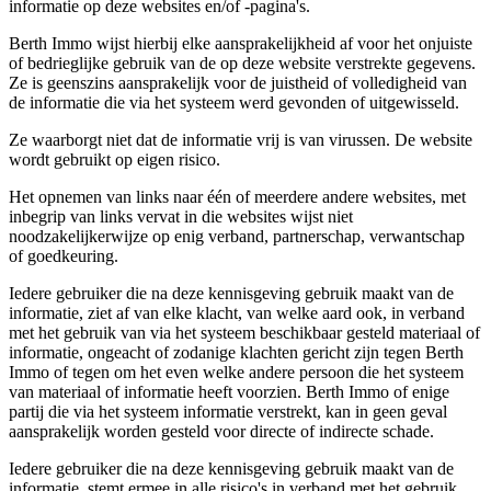
informatie op deze websites en/of -pagina's.
Berth Immo wijst hierbij elke aansprakelijkheid af voor het onjuiste
of bedrieglijke gebruik van de op deze website verstrekte gegevens.
Ze is geenszins aansprakelijk voor de juistheid of volledigheid van
de informatie die via het systeem werd gevonden of uitgewisseld.
Ze waarborgt niet dat de informatie vrij is van virussen. De website
wordt gebruikt op eigen risico.
Het opnemen van links naar één of meerdere andere websites, met
inbegrip van links vervat in die websites wijst niet
noodzakelijkerwijze op enig verband, partnerschap, verwantschap
of goedkeuring.
Iedere gebruiker die na deze kennisgeving gebruik maakt van de
informatie, ziet af van elke klacht, van welke aard ook, in verband
met het gebruik van via het systeem beschikbaar gesteld materiaal of
informatie, ongeacht of zodanige klachten gericht zijn tegen Berth
Immo of tegen om het even welke andere persoon die het systeem
van materiaal of informatie heeft voorzien. Berth Immo of enige
partij die via het systeem informatie verstrekt, kan in geen geval
aansprakelijk worden gesteld voor directe of indirecte schade.
Iedere gebruiker die na deze kennisgeving gebruik maakt van de
informatie, stemt ermee in alle risico's in verband met het gebruik